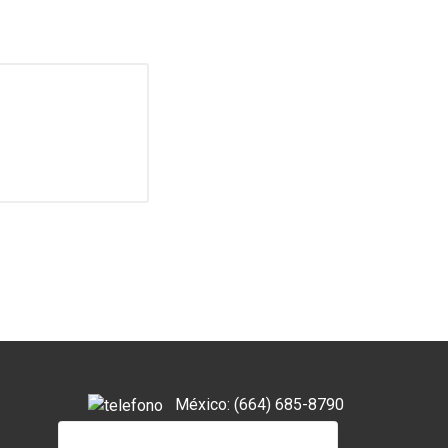
México: (664) 685-8790
(664) 638-1251